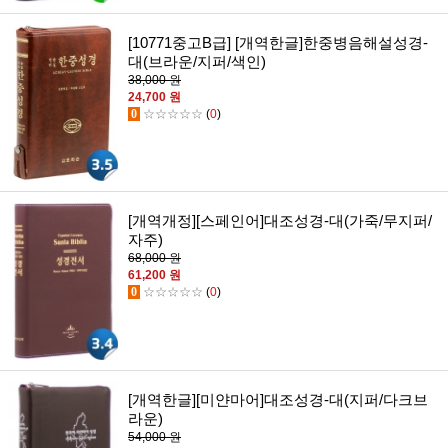
[10771중고B급] [개역한글]한중병음해설성경-
대(브라운/지퍼/색인)
38,000 원
24,700 원
0
☆☆☆☆☆
(
0
)
[개역개정][스페인어]대조성경-대(가죽/무지퍼/
자주)
68,000 원
61,200 원
0
☆☆☆☆☆
(
0
)
[개역한글][미얀마어]대조성경-대(지퍼/다크브
라운)
54,000 원