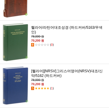
헬라어/라틴어대조성경 (하드커버/5163/무색
인)
78,000 원
70,200 원
0
☆☆☆☆☆
(
0
)
[헬라어][NRSV]그리스어영어(NRSV)대조/신
약/5162 (하드커버)
78,000 원
70,200 원
5
★★★★★
(
1
)