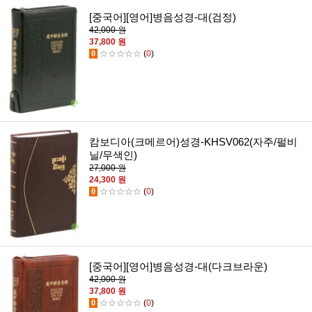
[중국어][영어]병음성경-대(검정)
42,000 원
37,800 원
0
☆☆☆☆☆
(
0
)
캄보디아(크메르어)성경-KHSV062(자주/펄비
닐/무색인)
27,000 원
24,300 원
0
☆☆☆☆☆
(
0
)
[중국어][영어]병음성경-대(다크브라운)
42,000 원
37,800 원
0
☆☆☆☆☆
(
0
)