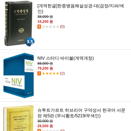
[개역한글]한중병음해설성경-대(검정/지퍼/색
인)
38,000 원
34,200 원
0
☆☆☆☆☆
(
0
)
NIV 스터디 바이블(개역개정)
88,000 원
79,200 원
5
★★★★★
(
2
)
슈투트가르트 히브리어 구약성서 한국어 서문
판 제5판 (무늬황토/5219/무색인)
30,000 원
28,500 원
0
☆☆☆☆☆
(
0
)