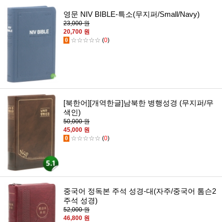
영문 NIV BIBLE-특소(무지퍼/Small/Navy)
23,000 원
20,700 원
0
☆☆☆☆☆
(
0
)
[북한어][개역한글]남북한 병행성경 (무지퍼/무
색인)
50,000 원
45,000 원
0
☆☆☆☆☆
(
0
)
중국어 정독본 주석 성경-대(자주/중국어 톰슨2
주석 성경)
52,000 원
46,800 원