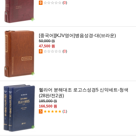
0
☆☆☆☆☆
(
0
)
[중국어][KJV영어]병음성경-대(브라운)
50,000 원
47,500 원
0
☆☆☆☆☆
(
0
)
헬라어 분해대조 로고스성경5 신약세트-청색
(28판/전2권)
185,000 원
166,500 원
5
★★★★★
(
1
)