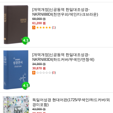
[개역개정]신공동역 한일대조성경-
NKRNI88DI(천연우피/색인/다크브라운)
68,000 원
61,200 원
5
★★★★★
(
1
)
[개역개정]신공동역 한일대조성경-
NKRNI83DI(하드커버/무색인/연청색)
34,300 원
30,870 원
0
☆☆☆☆☆
(
0
)
독일어성경 현대어판(1725/무색인/하드커버/외
경미포함)
43,000 원