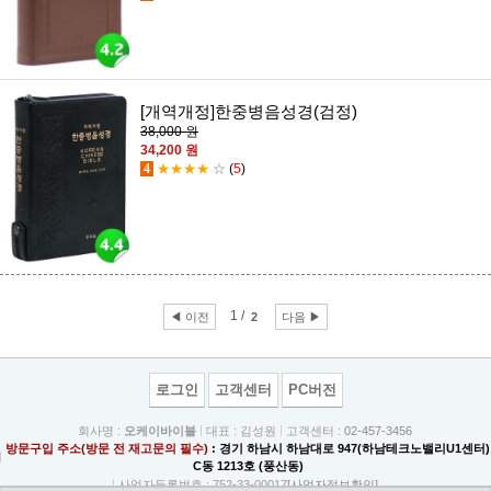
[개역개정]한중병음성경(검정)
38,000 원
34,200 원
4
★★★★
☆
(
5
)
1 /
◀ 이전
2
다음 ▶
로그인
고객센터
PC버전
회사명 :
오케이바이블
대표 : 김성원
고객센터 :
02-457-3456
방문구입 주소(방문 전 재고문의 필수)
: 경기 하남시 하남대로 947(하남테크노밸리U1센터)
C동 1213호 (풍산동)
사업자등록번호 : 752-33-00017
[사업자정보확인]