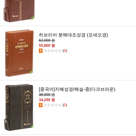
히브리어 분해대조성경 (모세오경)
62,000 원
55,800 원
0
☆☆☆☆☆
(
0
)
[중국어]지혜성경/해설-중(다크브라운)
38,000 원
34,200 원
0
☆☆☆☆☆
(
0
)