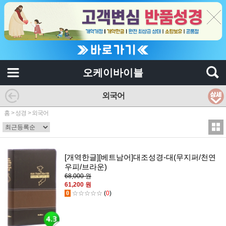
오케이바이블
외국어
홈
>
성경
>
외국어
[개역한글][베트남어]대조성경-대(무지퍼/천연
우피/브라운)
68,000 원
61,200 원
0
☆☆☆☆☆
(
0
)