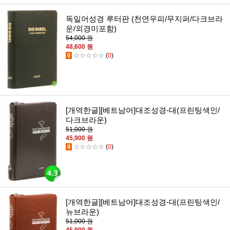
독일어성경 루터판 (천연우피/무지퍼/다크브라
운/외경미포함)
54,000 원
48,600 원
0
☆☆☆☆☆
(
0
)
[개역한글][베트남어]대조성경-대(프린팅색인/
다크브라운)
51,000 원
45,900 원
0
☆☆☆☆☆
(
0
)
[개역한글][베트남어]대조성경-대(프린팅색인/
뉴브라운)
51,000 원