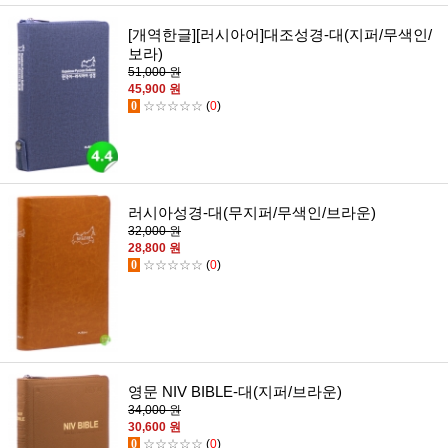
[개역한글][러시아어]대조성경-대(지퍼/무색인/
보라)
51,000 원
45,900 원
0
☆☆☆☆☆
(
0
)
러시아성경-대(무지퍼/무색인/브라운)
32,000 원
28,800 원
0
☆☆☆☆☆
(
0
)
영문 NIV BIBLE-대(지퍼/브라운)
34,000 원
30,600 원
0
☆☆☆☆☆
(
0
)