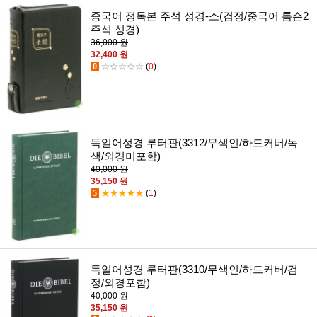
중국어 정독본 주석 성경-소(검정/중국어 톰슨2
주석 성경)
36,000 원
32,400 원
0
☆☆☆☆☆
(
0
)
독일어성경 루터판(3312/무색인/하드커버/녹
색/외경미포함)
40,000 원
35,150 원
5
★★★★★
(
1
)
독일어성경 루터판(3310/무색인/하드커버/검
정/외경포함)
40,000 원
35,150 원