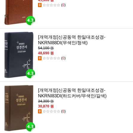
45,900 원
0
☆☆☆☆☆
(
0
)
[개역개정]신공동역 한일대조성경-
NKRNI88DI(무색인/청색)
54,100 원
48,690 원
0
☆☆☆☆☆
(
0
)
[개역개정]신공동역 한일대조성경-
NKRNI83DI(하드커버/무색인/갈색)
34,300 원
30,870 원
0
☆☆☆☆☆
(
0
)