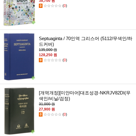
38,700 원
0
☆☆☆☆☆
(
0
)
Septuaginta / 70인역 그리스어 (5112/무색인/하
드커버)
135,000 원
128,250 원
0
☆☆☆☆☆
(
0
)
[개역개정][미얀마어]대조성경-NKRJV82DI(무
색인/비닐/검정)
31,000 원
27,900 원
0
☆☆☆☆☆
(
0
)