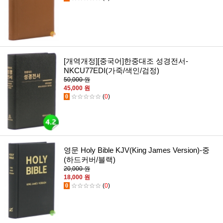
[개역개정][중국어]한중대조 성경전서-
NKCU77EDI(가죽/색인/검정)
50,000 원
45,000 원
0
☆☆☆☆☆
(
0
)
영문 Holy Bible KJV(King James Version)-중
(하드커버/블랙)
20,000 원
18,000 원
0
☆☆☆☆☆
(
0
)