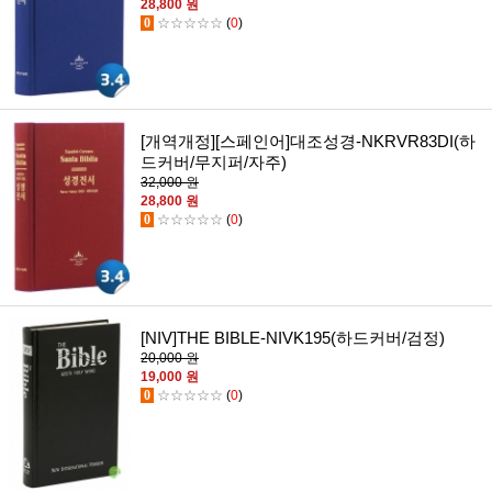
28,800 원
0
☆☆☆☆☆
(
0
)
[개역개정][스페인어]대조성경-NKRVR83DI(하
드커버/무지퍼/자주)
32,000 원
28,800 원
0
☆☆☆☆☆
(
0
)
[NIV]THE BIBLE-NIVK195(하드커버/검정)
20,000 원
19,000 원
0
☆☆☆☆☆
(
0
)