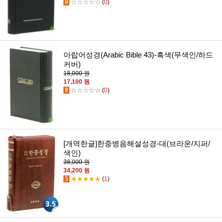
0
☆☆☆☆☆
(
0
)
아랍어성경(Arabic Bible 43)-흑색(무색인/하드
커버)
18,000 원
17,100 원
0
☆☆☆☆☆
(
0
)
[개역한글]한중병음해설성경-대(브라운/지퍼/
색인)
38,000 원
34,200 원
5
★★★★★
(
1
)