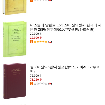
네스틀레 알란트 그리스어 신약성서 한국어 서
문판 28판(연두색/5100*/무색인/하드커버)
20,000 원
19,000 원
5
★★★★★
(
1
)
헬라어신약5판/사전포함(하드커버/5117/무색
인)
75,000 원
71,250 원
0
☆☆☆☆☆
(
0
)