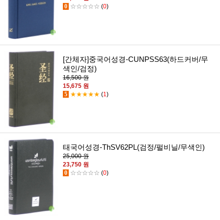
0
☆☆☆☆☆
(
0
)
[간체자]중국어성경-CUNPSS63(하드커버/무
색인/검정)
16,500 원
15,675 원
5
★★★★★
(
1
)
태국어성경-ThSV62PL(검정/펄비닐/무색인)
25,000 원
23,750 원
0
☆☆☆☆☆
(
0
)