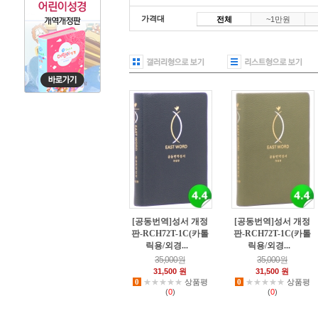
아가페
가격대
전체
~1만원
[공동번역]성서 개정
[공동번역]성서 개정
판-RCH72T-1C(카톨
판-RCH72T-1C(카톨
릭용/외경...
릭용/외경...
0
0
35,000원
35,000원
31,500 원
31,500 원
0
★★★★★
상품평
0
★★★★★
상품평
(
0
)
(
0
)