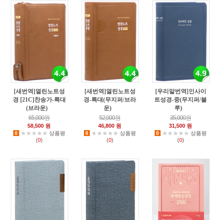
[새번역]열린노트성
[새번역]열린노트성
[우리말번역]인사이
경 [21C]찬송가-특대
경-특대(무지퍼/브라
트성경-중(무지퍼/블
(브라운)
운)
루)
2
0
2
65,000원
52,000원
35,000원
58,500 원
46,800 원
31,500 원
0
★★★★★
상품평
0
★★★★★
상품평
0
★★★★★
상품평
(
0
)
(
0
)
(
0
)