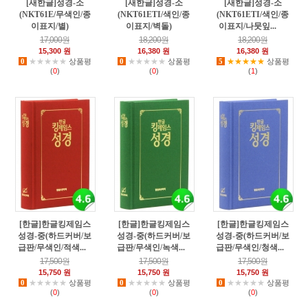
[새한글]성경-소
[새한글]성경-소
[새한글]성경-소
(NKT61E/무색인/종
(NKT61ETI/색인/종
(NKT61ETI/색인/종
이표지/별)
이표지/벽돌)
이표지/나뭇잎...
17
10
86
17,000원
18,200원
18,200원
15,300 원
16,380 원
16,380 원
0
★★★★★
상품평
0
★★★★★
상품평
5
★★★★★
상품평
(
0
)
(
0
)
(
1
)
[한글]한글킹제임스
[한글]한글킹제임스
[한글]한글킹제임스
성경-중(하드커버/보
성경-중(하드커버/보
성경-중(하드커버/보
급판/무색인/적색...
급판/무색인/녹색...
급판/무색인/청색...
4
1
0
17,500원
17,500원
17,500원
15,750 원
15,750 원
15,750 원
0
★★★★★
상품평
0
★★★★★
상품평
0
★★★★★
상품평
(
0
)
(
0
)
(
0
)