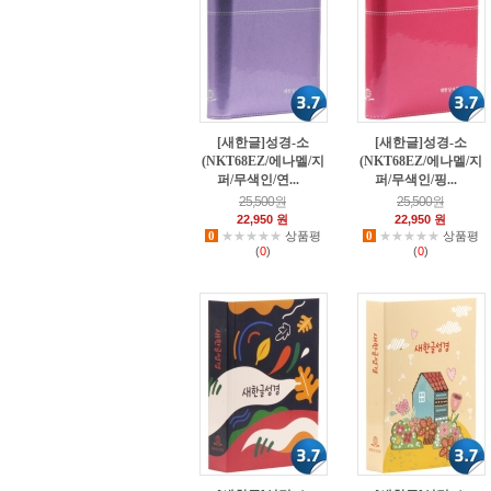
[새한글]성경-소
[새한글]성경-소
(NKT68EZ/에나멜/지
(NKT68EZ/에나멜/지
퍼/무색인/연...
퍼/무색인/핑...
3
0
25,500원
25,500원
22,950 원
22,950 원
0
★★★★★
상품평
0
★★★★★
상품평
(
0
)
(
0
)