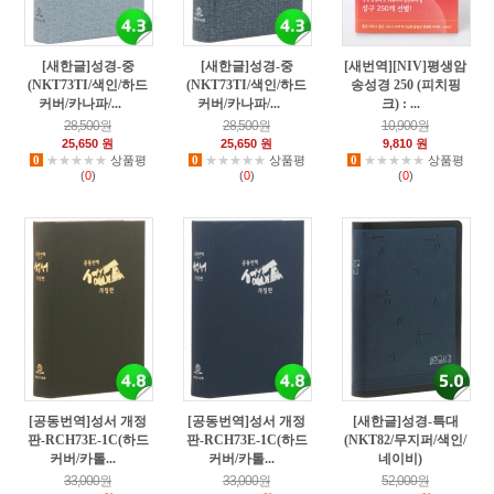
[새한글]성경-중
[새한글]성경-중
[새번역][NIV]평생암
(NKT73TI/색인/하드
(NKT73TI/색인/하드
송성경 250 (피치핑
커버/카나파/...
커버/카나파/...
크) : ...
15
16
2
28,500원
28,500원
10,900원
25,650 원
25,650 원
9,810 원
0
★★★★★
상품평
0
★★★★★
상품평
0
★★★★★
상품평
(
0
)
(
0
)
(
0
)
[공동번역]성서 개정
[공동번역]성서 개정
[새한글]성경-특대
판-RCH73E-1C(하드
판-RCH73E-1C(하드
(NKT82/무지퍼/색인/
커버/카톨...
커버/카톨...
네이비)
6
4
8
33,000원
33,000원
52,000원