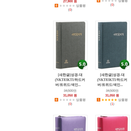
0
★★★★★
상품평
27,900 원
(
0
)
0
★★★★★
상품평
(
0
)
[새한글]성경-대
[새한글]성경-대
(NKT83KTI/하드커
(NKT83KTI/하드커
버/트위드/색인...
버/트위드/색인...
23
34
34,500원
34,500원
31,050 원
31,050 원
0
★★★★★
상품평
5
★★★★★
상품평
(
0
)
(
1
)