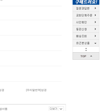
성경
[우리말번역]성경
성서원