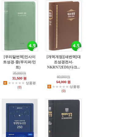
[우리말번역]인사이
[개역개정][새번역]대
트성경-중(무지퍼/민
조성경전서-
트)
NKRN72EDI(다크...
0
3
35,000원
60,000원
31,500 원
54,000 원
0
★★★★★
상품평
0
★★★★★
상품평
(
0
)
(
0
)