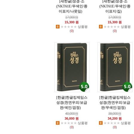
[새한글]성경-소
[새한글]성경-소
(NKT61E/무색인/종
(NKT61E/무색인/종
이표지/나뭇잎)
이표지/집)
7
0
17,000원
17,000원
15,300 원
15,300 원
0
★★★★★
상품평
0
★★★★★
상품평
(
0
)
(
0
)
[한글]한글킹제임스
[한글]한글킹제임스
성경(천연우피/보급
성경(천연우피/보급
판/색인/검정)
판/무색인/검정)
3
1
40,000원
38,000원
36,000 원
34,200 원
0
★★★★★
상품평
0
★★★★★
상품평
(
0
)
(
0
)