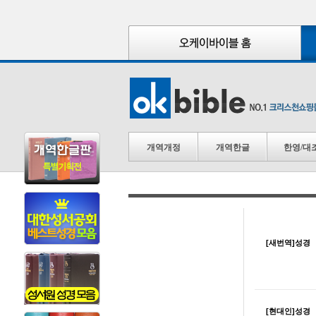
개역개정
개역한글
한영/대
[새번역]성경
[현대인]성경