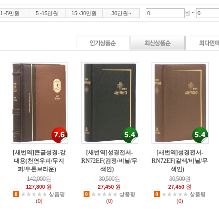
위즈덤
이스트워드
원 ~
1~5만원
5~15만원
15~30만원
30만원~
[새번역]큰글성경-강
[새번역]성경전서-
[새번역]성경전서-
대용(천연우피/무지
RN72EF(검정/비닐/무
RN72EF(갈색/비닐/무
퍼/투톤브라운)
색인)
색인)
0
4
3
142,000원
30,500원
30,500원
127,800 원
27,450 원
27,450 원
0
★★★★★
상품평
0
★★★★★
상품평
0
★★★★★
상품평
(
0
)
(
0
)
(
0
)