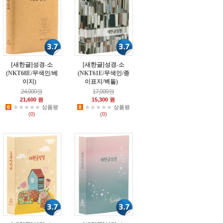
[새한글]성경-소
[새한글]성경-소
(NKT68E/무색인/베
(NKT61E/무색인/종
이지)
이표지/벽돌)
5
1
24,000원
17,000원
21,600 원
15,300 원
0
★★★★★
상품평
0
★★★★★
상품평
(
0
)
(
0
)