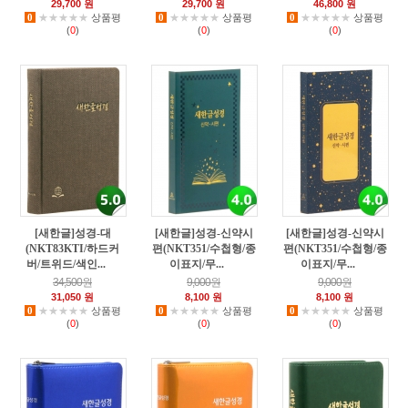
29,700 원
29,700 원
46,800 원
0
★★★★★
상품평
0
★★★★★
상품평
0
★★★★★
상품평
(
0
)
(
0
)
(
0
)
[새한글]성경-대
[새한글]성경-신약시
[새한글]성경-신약시
(NKT83KTI/하드커
편(NKT351/수첩형/종
편(NKT351/수첩형/종
버/트위드/색인...
이표지/무...
이표지/무...
16
29
27
34,500원
9,000원
9,000원
31,050 원
8,100 원
8,100 원
0
★★★★★
상품평
0
★★★★★
상품평
0
★★★★★
상품평
(
0
)
(
0
)
(
0
)