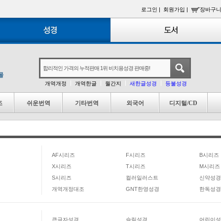
로그인 |
회원가입 |
장바구니
개역개정
개역한글
월간지
새한글성경
등불성경
조
쉬운번역
기타번역
외국어
디지털/CD
AF시리즈
F시리즈
B시리즈
X시리즈
T시리즈
M시리즈
S시리즈
컬러일러스트
신약성경
개역개정대조
GNT한영성경
한독성경
큰글자성경
슬림성경
어린이성