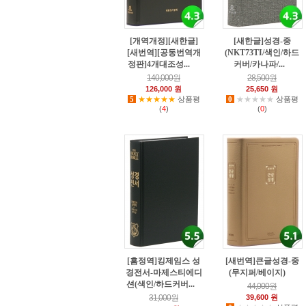
[개역개정][새한글]
[새한글]성경-중
[새번역][공동번역개
(NKT73TI/색인/하드
정판]4개대조성...
커버/카나파/...
43
8
140,000원
28,500원
126,000 원
25,650 원
5
★★★★★
상품평
0
★★★★★
상품평
(
4
)
(
0
)
[흠정역]킹제임스 성
[새번역]큰글성경-중
경전서-마제스티에디
(무지퍼/베이지)
27
션(색인/하드커버...
0
44,000원
31,000원
39,600 원