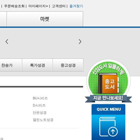
 |
주문배송조회 |
마이페이지
|
고객센터 |
즐겨찾기
찬송가
특가성경
중고성경
BU시리즈
D시리즈
단편성경
열린노트성경
경