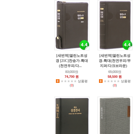
[새번역]열린노트성
[새번역]열린노트성
경 [21C]찬송가-특대
경-특대(천연우피/무
(천연우피/다...
지퍼/다크브라운)
0
2
83,000원
65,000원
74,700 원
58,500 원
0
★★★★★
상품평
0
★★★★★
상품평
(
0
)
(
0
)