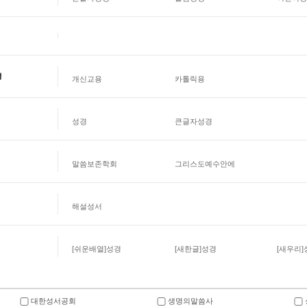
경
개신교용
카톨릭용
성경
큰글자성경
말씀보존학회
그리스도예수안에
해설성서
[쉬운배열]성경
[새한글]성경
[새우리]
대한성서공회
생명의말씀사