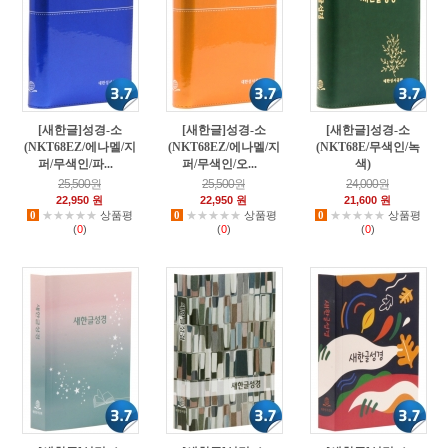
[새한글]성경-소
[새한글]성경-소
[새한글]성경-소
(NKT68EZ/에나멜/지
(NKT68EZ/에나멜/지
(NKT68E/무색인/녹
퍼/무색인/파...
퍼/무색인/오...
색)
2
1
1
25,500원
25,500원
24,000원
22,950 원
22,950 원
21,600 원
0
★★★★★
상품평
0
★★★★★
상품평
0
★★★★★
상품평
(
0
)
(
0
)
(
0
)