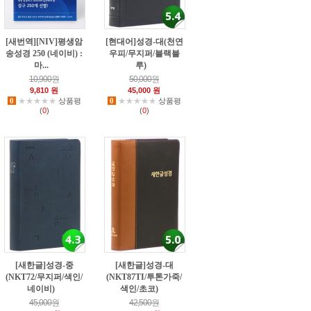
[새번역][NIV]평생암
[현대어]성경-대(천연
송성경 250 (네이비) :
우피/무지퍼/블랙블
마...
루)
4
5
10,900원
50,000원
9,810 원
45,000 원
0
★★★★★
상품평
0
★★★★★
상품평
(
0
)
(
0
)
[새한글]성경-중
[새한글]성경-대
(NKT72/무지퍼/색인/
(NKT87TI/투톤가죽/
네이비)
색인/초코)
2
71
45,000원
42,500원