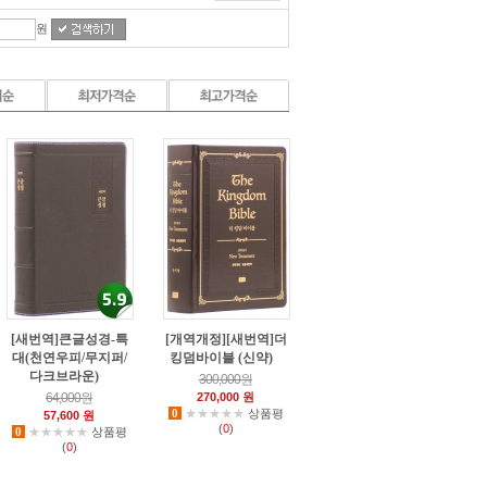
원
[새번역]큰글성경-특
[개역개정][새번역]더
대(천연우피/무지퍼/
킹덤바이블 (신약)
0
다크브라운)
5
300,000원
64,000원
270,000 원
0
★★★★★
상품평
57,600 원
(
0
)
0
★★★★★
상품평
(
0
)