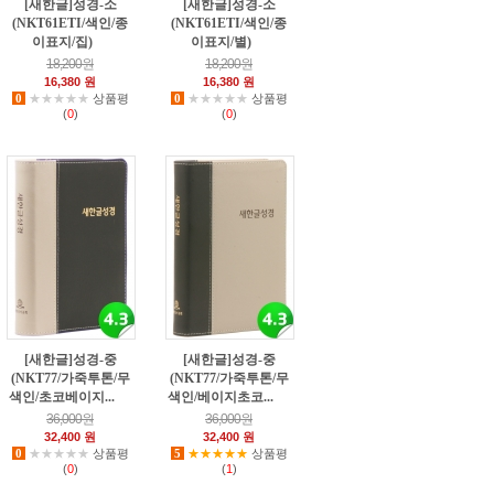
[새한글]성경-소
[새한글]성경-소
(NKT61ETI/색인/종
(NKT61ETI/색인/종
이표지/집)
이표지/별)
60
13
18,200원
18,200원
16,380 원
16,380 원
0
★★★★★
상품평
0
★★★★★
상품평
(
0
)
(
0
)
[새한글]성경-중
[새한글]성경-중
(NKT77/가죽투톤/무
(NKT77/가죽투톤/무
색인/초코베이지...
색인/베이지초코...
14
50
36,000원
36,000원
32,400 원
32,400 원
0
★★★★★
상품평
5
★★★★★
상품평
(
0
)
(
1
)