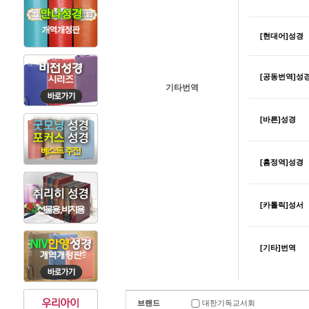
[현대어]성경
[공동번역]성
기타번역
[바른]성경
[흠정역]성경
[카톨릭]성서
[기타]번역
브랜드
대한기독교서회