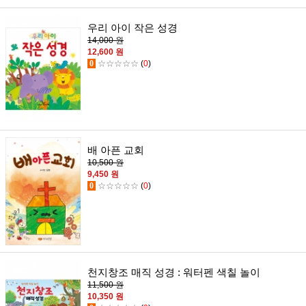
우리 아이 작은 성경
14,000 원
12,600 원
0
☆☆☆☆☆
(
0
)
배 아픈 교회
10,500 원
9,450 원
0
☆☆☆☆☆
(
0
)
천지창조 매직 성경 : 워터펜 색칠 놀이
11,500 원
10,350 원