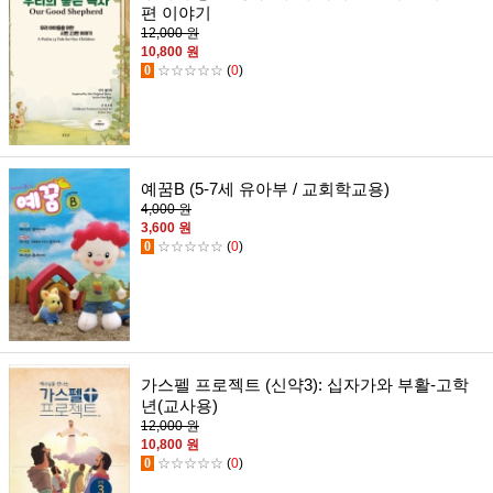
편 이야기
12,000 원
10,800 원
0
☆☆☆☆☆
(
0
)
예꿈B (5-7세 유아부 / 교회학교용)
4,000 원
3,600 원
0
☆☆☆☆☆
(
0
)
가스펠 프로젝트 (신약3): 십자가와 부활-고학
년(교사용)
12,000 원
10,800 원
0
☆☆☆☆☆
(
0
)