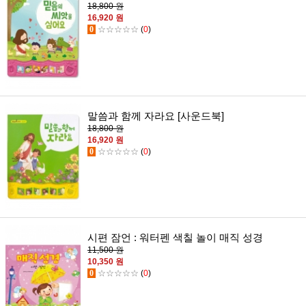
18,800 원
16,920 원
0
☆☆☆☆☆
(
0
)
말씀과 함께 자라요 [사운드북]
18,800 원
16,920 원
0
☆☆☆☆☆
(
0
)
시편 잠언 : 워터펜 색칠 놀이 매직 성경
11,500 원
10,350 원
0
☆☆☆☆☆
(
0
)