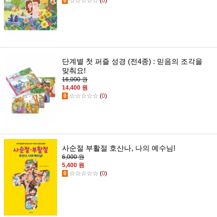
0
☆☆☆☆☆
(
0
)
단계별 첫 퍼즐 성경 (전4종) : 믿음의 조각을
맞춰요!
16,000 원
14,400 원
0
☆☆☆☆☆
(
0
)
사순절 부활절 호산나, 나의 예수님!
6,000 원
5,400 원
0
☆☆☆☆☆
(
0
)