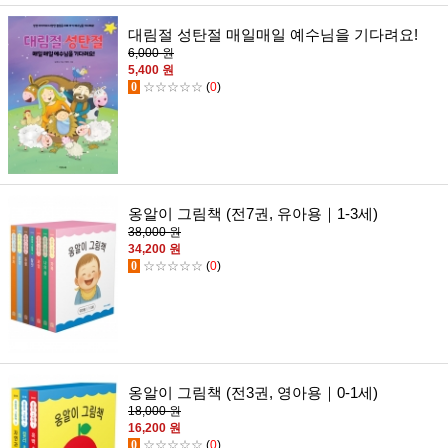
대림절 성탄절 매일매일 예수님을 기다려요!
6,000 원
5,400 원
0
☆☆☆☆☆
(
0
)
옹알이 그림책 (전7권, 유아용｜1-3세)
38,000 원
34,200 원
0
☆☆☆☆☆
(
0
)
옹알이 그림책 (전3권, 영아용｜0-1세)
18,000 원
16,200 원
0
☆☆☆☆☆
(
0
)