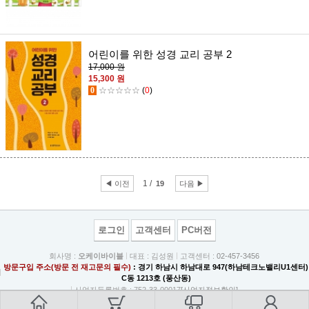
어린이를 위한 성경 교리 공부 2
17,000 원
15,300 원
0
☆☆☆☆☆
(
0
)
1 /
◀ 이전
19
다음 ▶
로그인
고객센터
PC버전
회사명 :
오케이바이블
대표 : 김성원
고객센터 :
02-457-3456
방문구입 주소(방문 전 재고문의 필수)
: 경기 하남시 하남대로 947(하남테크노밸리U1센터)
C동 1213호 (풍산동)
사업자등록번호 : 752-33-00017
[사업자정보확인]
사업자주소 : 서울특별시 광진구 중곡동 84-1 3층
통신판매업 신고 : 광진 제1077호