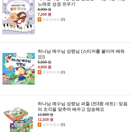
노래로 성경 외우기
8,000 원
7,200 원
0
☆☆☆☆☆
(
0
)
하나님 예수님 성령님 (스티커를 붙이며 배워
요!)
5,500 원
4,950 원
0
☆☆☆☆☆
(
0
)
하나님 예수님 성령님 퍼즐 (전3종 세트) : 믿음
의 조각을 맞추며 배우고 암송해요
12,800 원
11,520 원
0
☆☆☆☆☆
(
0
)