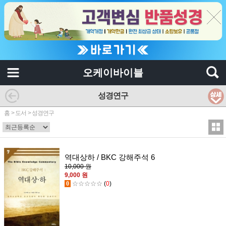
오케이바이블
성경연구
홈
>
도서
>
성경연구
역대상하 / BKC 강해주석 6
10,000 원
9,000 원
0
☆☆☆☆☆
(
0
)