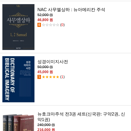
NAC 사무엘상하 : 뉴아메리칸 주석
52,000 원
46,800 원
0
☆☆☆☆☆
(
0
)
성경이미지사전
50,000 원
45,000 원
5
★★★★★
(
1
)
뉴호크마주석 전3권 세트(신국판: 구약2권, 신
약1권)
240,000 원
216,000 원