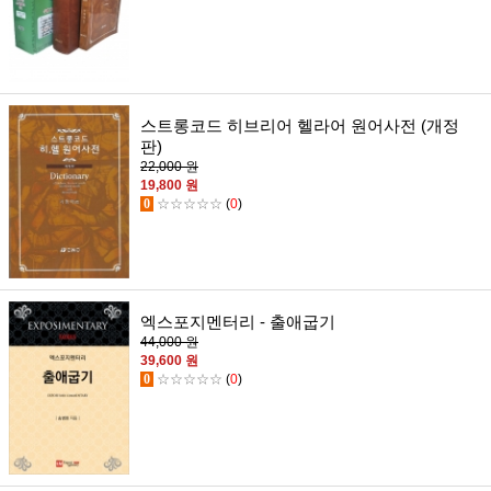
스트롱코드 히브리어 헬라어 원어사전 (개정
판)
22,000 원
19,800 원
0
☆☆☆☆☆
(
0
)
엑스포지멘터리 - 출애굽기
44,000 원
39,600 원
0
☆☆☆☆☆
(
0
)