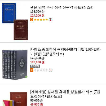
원문 번역 주석 성경 신구약 세트 (전2권)
138,000 원
124,200 원
5
★★★★★
(
1
)
카리스 종합주석 구약64-68 다니엘(1장)-말라
기(4장) (전5권/1세트)
125,000 원
100,000 원
0
☆☆☆☆☆
(
0
)
[개역개정] 성서원 휴대용 성경필사 세트 (7권
포켓성경+필사노트)
55,000 원
49,500 원