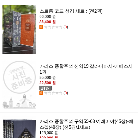
스트롱 코드 성경 세트 : [전2권]
96,000 원
86,400 원
0
☆☆☆☆☆
(
0
)
카리스 종합주석 신약19 갈라디아서-에베소서
1권
25,000 원
22,500 원
0
☆☆☆☆☆
(
0
)
카리스 종합주석 구약59-63 예레미야(45장)-에
스겔(48장) (전5권/1세트)
125,000 원