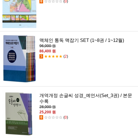
0
☆☆☆☆☆
(
0
)
맥체인 통독 맥잡기 SET (1~8권 / 1~12월)
96,000 원
86,400 원
5
★★★★★
(
2
)
개역개정 손글씨 성경_예언서(Set_3권) / 본문
수록
28,000 원
25,200 원
0
☆☆☆☆☆
(
0
)