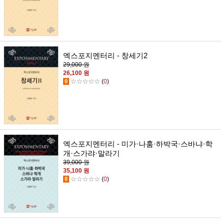
엑스포지멘터리 - 창세기2
29,000 원
26,100 원
0
☆☆☆☆☆
(
0
)
엑스포지멘터리 - 미가·나훔·하박국·스바냐·학
개·스가랴·말라기
39,000 원
35,100 원
0
☆☆☆☆☆
(
0
)