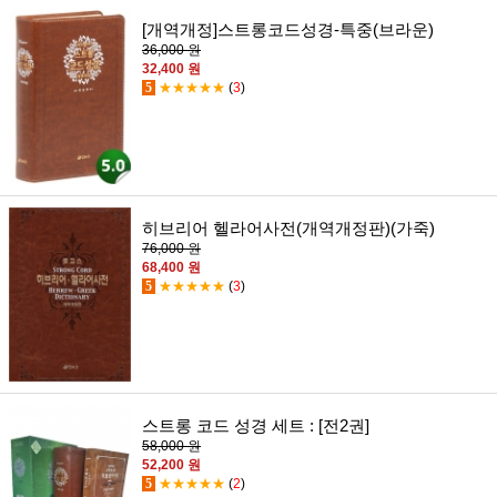
[개역개정]스트롱코드성경-특중(브라운)
36,000 원
32,400 원
5
★★★★★
(
3
)
히브리어 헬라어사전(개역개정판)(가죽)
76,000 원
68,400 원
5
★★★★★
(
3
)
스트롱 코드 성경 세트 : [전2권]
58,000 원
52,200 원
5
★★★★★
(
2
)