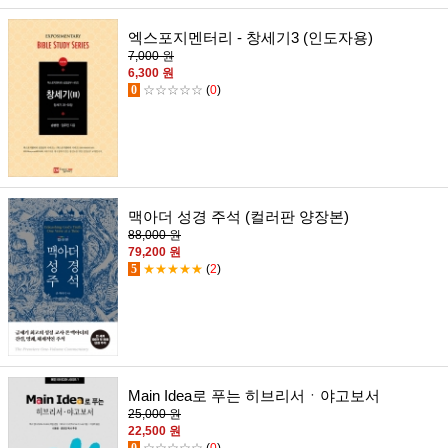
엑스포지멘터리 - 창세기3 (인도자용)
7,000 원
6,300 원
0
☆☆☆☆☆
(
0
)
맥아더 성경 주석 (컬러판 양장본)
88,000 원
79,200 원
5
★★★★★
(
2
)
Main Idea로 푸는 히브리서ㆍ야고보서
25,000 원
22,500 원