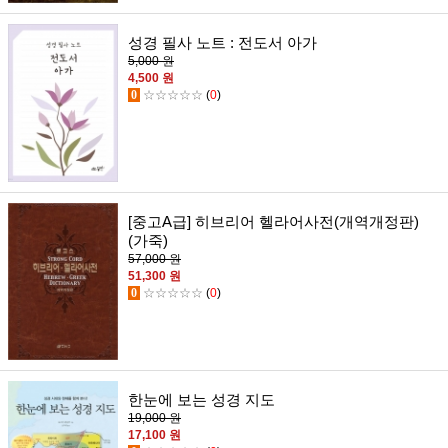
성경 필사 노트 : 전도서 아가
5,000 원
4,500 원
0
☆☆☆☆☆
(
0
)
[중고A급] 히브리어 헬라어사전(개역개정판)
(가죽)
57,000 원
51,300 원
0
☆☆☆☆☆
(
0
)
한눈에 보는 성경 지도
19,000 원
17,100 원