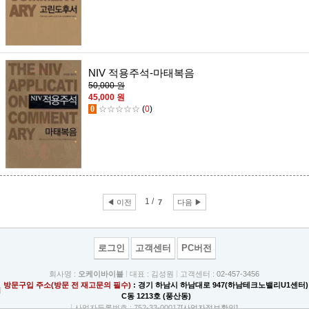
NIV 적용주석-마태복음
50,000 원
45,000 원
0
☆☆☆☆☆
(
0
)
1 /
◀ 이전
7
다음 ▶
로그인
고객센터
PC버전
회사명 :
오케이바이블
대표 : 김성원
고객센터 :
02-457-3456
방문구입 주소(방문 전 재고문의 필수)
: 경기 하남시 하남대로 947(하남테크노밸리U1센터)
C동 1213호 (풍산동)
사업자등록번호 : 752-33-00017
[사업자정보확인]