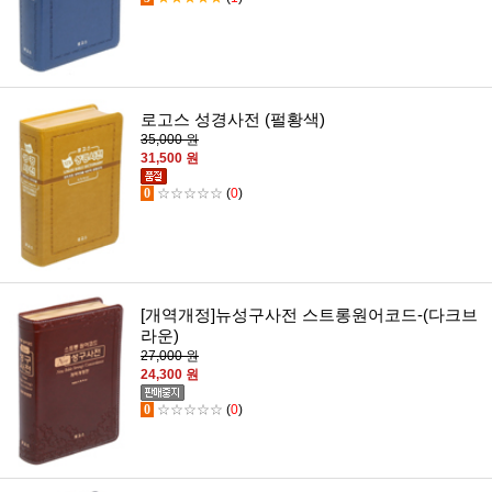
로고스 성경사전 (펄황색)
35,000 원
31,500 원
0
☆☆☆☆☆
(
0
)
[개역개정]뉴성구사전 스트롱원어코드-(다크브
라운)
27,000 원
24,300 원
0
☆☆☆☆☆
(
0
)