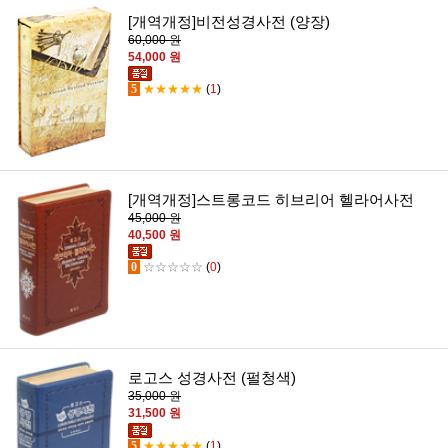
[개역개정]비전성경사전 (양장)
60,000 원
54,000 원
5
★★★★★
(
1
)
[개역개정]스트롱코드 히브리어 헬라어사전
45,000 원
40,500 원
0
☆☆☆☆☆
(
0
)
로고스 성경사전 (펄청색)
35,000 원
31,500 원
5
★★★★★
(
1
)