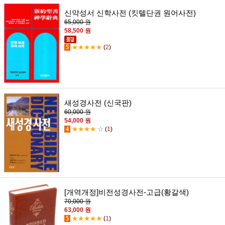
신약성서 신학사전 (킷텔단권 원어사전)
65,000 원
58,500 원
5
★★★★★
(
2
)
새성경사전 (신국판)
60,000 원
54,000 원
4
★★★★
☆
(
1
)
[개역개정]비전성경사전-고급(황갈색)
70,000 원
63,000 원
5
★★★★★
(
1
)