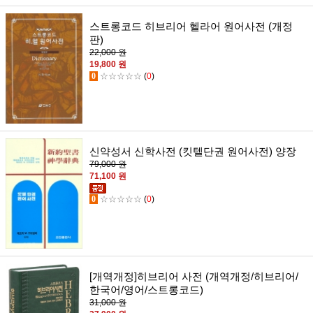
스트롱코드 히브리어 헬라어 원어사전 (개정
판)
22,000 원
19,800 원
0
☆☆☆☆☆
(
0
)
신약성서 신학사전 (킷텔단권 원어사전) 양장
79,000 원
71,100 원
0
☆☆☆☆☆
(
0
)
[개역개정]히브리어 사전 (개역개정/히브리어/
한국어/영어/스트롱코드)
31,000 원