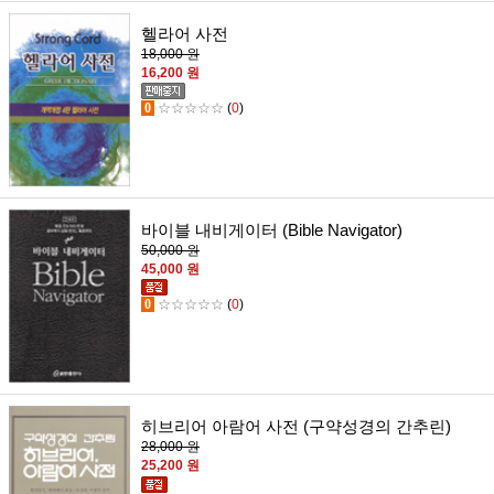
헬라어 사전
18,000 원
16,200 원
0
☆☆☆☆☆
(
0
)
바이블 내비게이터 (Bible Navigator)
50,000 원
45,000 원
0
☆☆☆☆☆
(
0
)
히브리어 아람어 사전 (구약성경의 간추린)
28,000 원
25,200 원