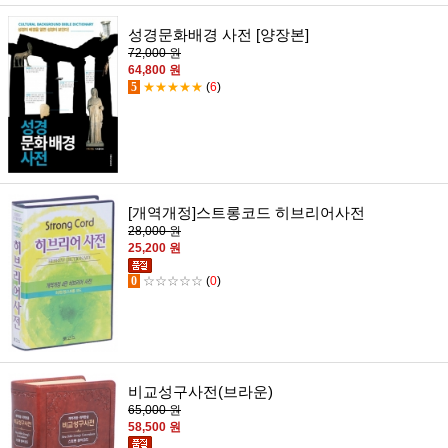
성경문화배경 사전 [양장본]
72,000 원
64,800 원
5
★★★★★
(
6
)
[개역개정]스트롱코드 히브리어사전
28,000 원
25,200 원
0
☆☆☆☆☆
(
0
)
비교성구사전(브라운)
65,000 원
58,500 원