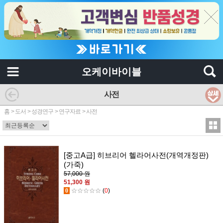
오케이바이블
사전
홈
>
도서
>
성경연구
>
연구자료
>
사전
[중고A급] 히브리어 헬라어사전(개역개정판)
(가죽)
57,000 원
51,300 원
0
☆☆☆☆☆
(
0
)