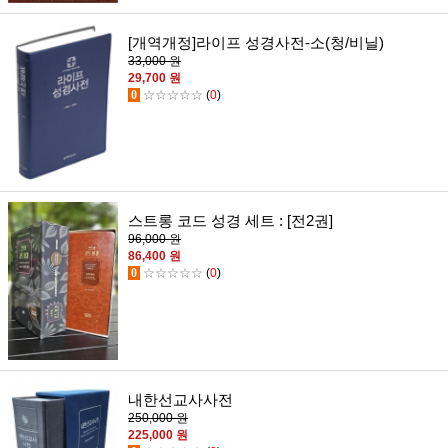
[개역개정]라이프 성경사전-소(청/비닐)
33,000 원
29,700 원
0
☆☆☆☆☆
(
0
)
스트롱 코드 성경 세트 : [전2권]
96,000 원
86,400 원
0
☆☆☆☆☆
(
0
)
내한선교사사전
250,000 원
225,000 원