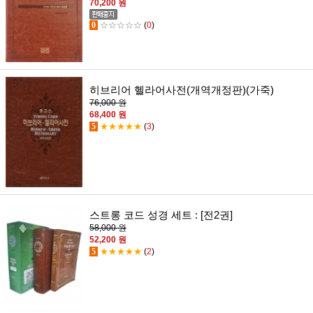
70,200 원
0
☆☆☆☆☆
(
0
)
히브리어 헬라어사전(개역개정판)(가죽)
76,000 원
68,400 원
5
★★★★★
(
3
)
스트롱 코드 성경 세트 : [전2권]
58,000 원
52,200 원
5
★★★★★
(
2
)