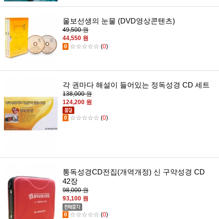
울보선생의 눈물 (DVD영상콘텐츠)
49,500 원
44,550 원
0
☆☆☆☆☆
(
0
)
각 권마다 해설이 들어있는 정독성경 CD 세트
138,000 원
124,200 원
0
☆☆☆☆☆
(
0
)
통독성경CD전집(개역개정) 신 구약성경 CD
42장
98,000 원
93,100 원
0
☆☆☆☆☆
(
0
)