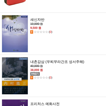
새신자반
10,000 원
9,500 원
0
☆☆☆☆☆
(
0
)
내촌감삼 (우찌무라간조 성서주해)
40,000 원
38,000 원
0
☆☆☆☆☆
(
0
)
프리처스 예화사전