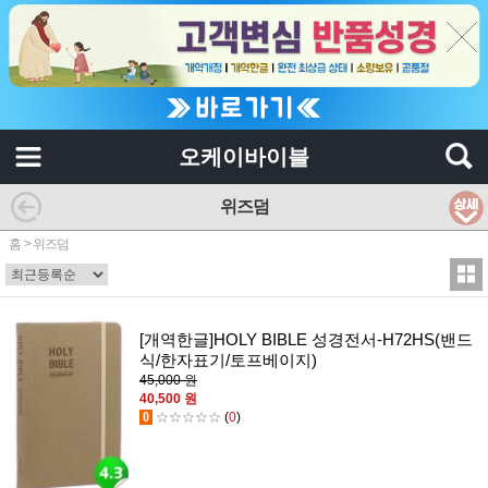
오케이바이블
위즈덤
홈
>
위즈덤
[개역한글]HOLY BIBLE 성경전서-H72HS(밴드
식/한자표기/토프베이지)
45,000 원
40,500 원
0
☆☆☆☆☆
(
0
)