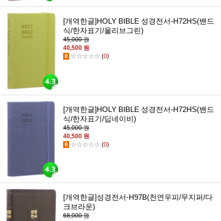
[개역한글]HOLY BIBLE 성경전서-H72HS(밴드
식/한자표기/올리브그린)
45,000 원
40,500 원
0
☆☆☆☆☆
(
0
)
[개역한글]HOLY BIBLE 성경전서-H72HS(밴드
식/한자표기/딥네이비)
45,000 원
40,500 원
0
☆☆☆☆☆
(
0
)
[개역한글]성경전서-H97B(천연우피/무지퍼/다
크브라운)
68,000 원