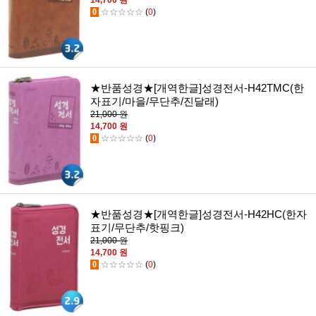
14,700 원
0
☆☆☆☆☆
(
0
)
★반품성경★[개역한글]성경전서-H42TMC(한
자표기/마을/무단추/진달래)
21,000 원
14,700 원
0
☆☆☆☆☆
(
0
)
★반품성경★[개역한글]성경전서-H42HC(한자
표기/무단추/핫핑크)
21,000 원
14,700 원
0
☆☆☆☆☆
(
0
)