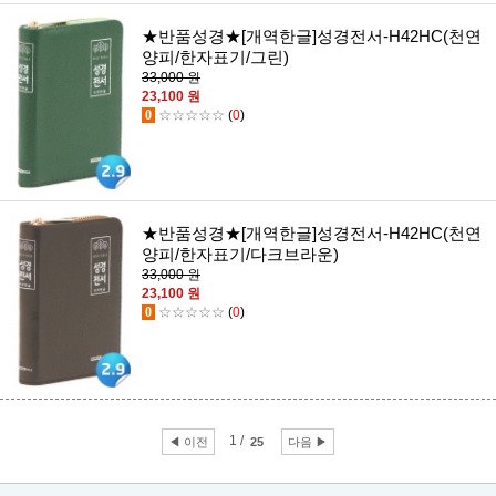
★반품성경★[개역한글]성경전서-H42HC(천연
양피/한자표기/그린)
33,000 원
23,100 원
0
☆☆☆☆☆
(
0
)
★반품성경★[개역한글]성경전서-H42HC(천연
양피/한자표기/다크브라운)
33,000 원
23,100 원
0
☆☆☆☆☆
(
0
)
1 /
◀ 이전
25
다음 ▶