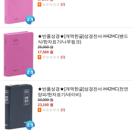
0
☆☆☆☆☆
(
0
)
★반품성경★[개역한글]성경전서-H42HC(밴드
식/한자표기/나무핑크)
25,000 원
17,500 원
0
☆☆☆☆☆
(
0
)
★반품성경★[개역한글]성경전서-H42HC(천연
양피/한자표기/네이비)
33,000 원
23,100 원
0
☆☆☆☆☆
(
0
)