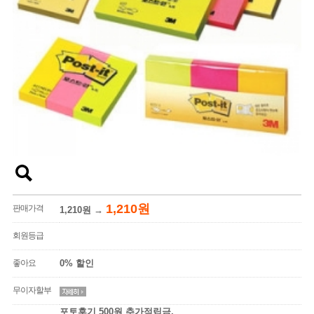
1,210원
판매가격
1,210원
→
회원등급
좋아요
0% 할인
무이자할부
포토후기 500원 추가적립금,