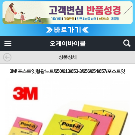
오케이바이블
상품상세
3M/ 포스트잇형광노트/650/613/653-3/656/654/657/포스트잇