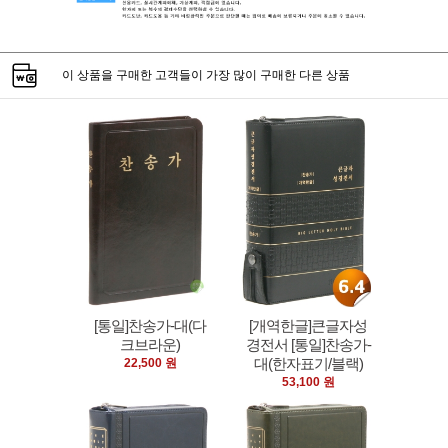
이 상품을 구매한 고객들이 가장 많이 구매한 다른 상품
[통일]찬송가-대(다
[개역한글]큰글자성
크브라운)
경전서 [통일]찬송가-
대(한자표기/블랙)
22,500 원
53,100 원