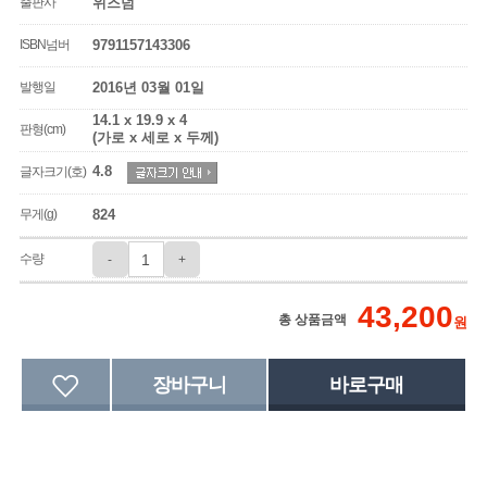
출판사
위즈덤
ISBN넘버
9791157143306
발행일
2016년 03월 01일
14.1 x 19.9 x 4
판형(cm)
(가로 x 세로 x 두께)
4.8
글자크기(호)
무게(g)
824
수량
-
+
43,200
총 상품금액
원