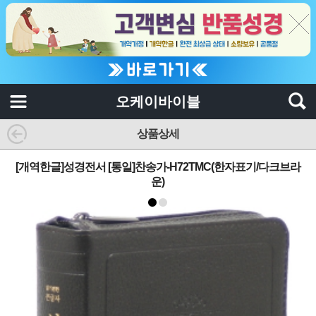
오케이바이블
상품상세
[개역한글]성경전서 [통일]찬송가-H72TMC(한자표기/다크브라
운)