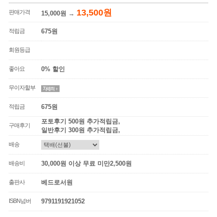
13,500원
판매가격
15,000원
→
적립금
675원
회원등급
좋아요
0% 할인
무이자할부
적립금
675원
포토후기 500원 추가적립금,
구매후기
일반후기 300원 추가적립금,
배송
배송비
30,000원 이상 무료 미만2,500원
출판사
베드로서원
ISBN넘버
9791191921052