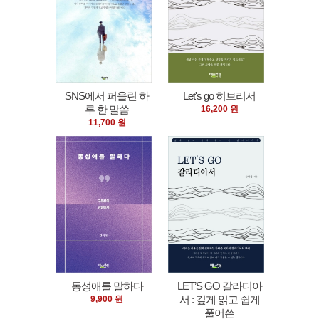
SNS에서 퍼올린 하
Let's go 히브리서
루 한 말씀
16,200 원
11,700 원
동성애를 말하다
LET’S GO 갈라디아
서 : 깊게 읽고 쉽게
9,900 원
풀어쓴