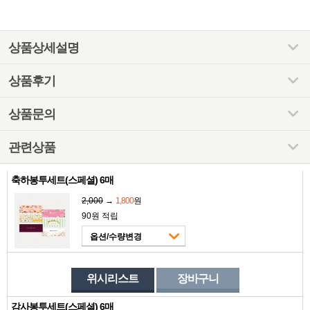
상품상세설명
상품후기
상품문의
관련상품
축하봉투세트(스페셜) 6매
2,000
→
1,800
원
90원 적립
옵션/수량변경
위시리스트
장바구니
감사봉투세트(스페셜) 6매