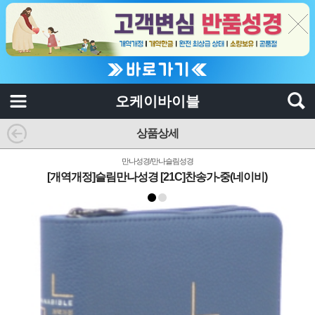
오케이바이블
상품상세
만나성경/만나슬림성경
[개역개정]슬림만나성경 [21C]찬송가-중(네이비)