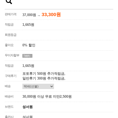
33,300원
판매가격
37,000원
→
적립금
1,665원
회원등급
좋아요
0% 할인
무이자할부
적립금
1,665원
포토후기 500원 추가적립금,
구매후기
일반후기 300원 추가적립금,
배송
배송비
30,000원 이상 무료 미만2,500원
브랜드
성서원
출판사
성서원