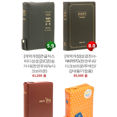
[개역개정]큰글자스
[개역개정]성경전서-
터디성경 [21C]찬송
NKR97G(천연우피/
가-대(천연우피/뉴다
다크브라운/무색인/
크브라운)
강대용/가정용)
61,200 원
85,500 원