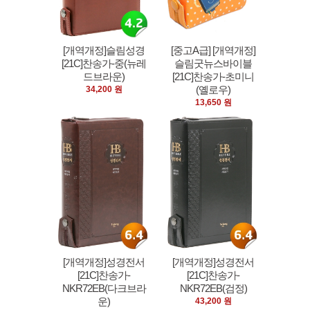
[개역개정]슬림성경
[중고A급] [개역개정]
[21C]찬송가-중(뉴레
슬림굿뉴스바이블
드브라운)
[21C]찬송가-초미니
(옐로우)
34,200 원
13,650 원
[개역개정]성경전서
[개역개정]성경전서
[21C]찬송가-
[21C]찬송가-
NKR72EB(다크브라
NKR72EB(검정)
운)
43,200 원