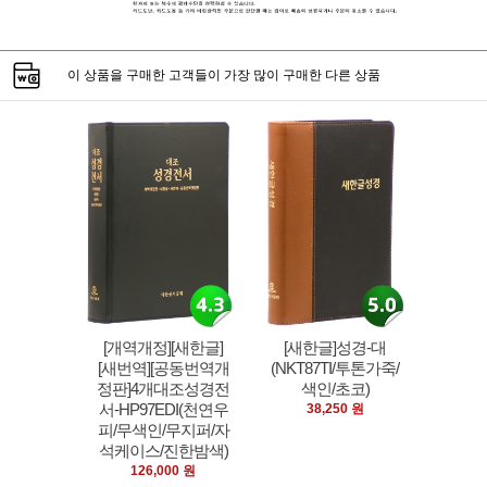
이 상품을 구매한 고객들이 가장 많이 구매한 다른 상품
[개역개정][새한글]
[새한글]성경-대
[새번역][공동번역개
(NKT87TI/투톤가죽/
정판]4개대조성경전
색인/초코)
서-HP97EDI(천연우
38,250 원
피/무색인/무지퍼/자
석케이스/진한밤색)
126,000 원