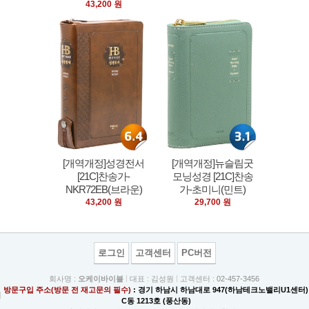
43,200 원
[개역개정]성경전서
[개역개정]뉴슬림굿
[21C]찬송가-
모닝성경 [21C]찬송
NKR72EB(브라운)
가-초미니(민트)
43,200 원
29,700 원
로그인
고객센터
PC버전
회사명 :
오케이바이블
대표 : 김성원
고객센터 :
02-457-3456
방문구입 주소(방문 전 재고문의 필수)
: 경기 하남시 하남대로 947(하남테크노밸리U1센터)
C동 1213호 (풍산동)