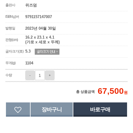
출판사
위즈덤
ISBN넘버
9791157147007
발행일
2023년 04월 30일
16.2 x 23.1 x 4.1
판형(cm)
(가로 x 세로 x 두께)
5.3
글자크기(호)
무게(g)
1104
수량
-
+
67,500
총 상품금액
원