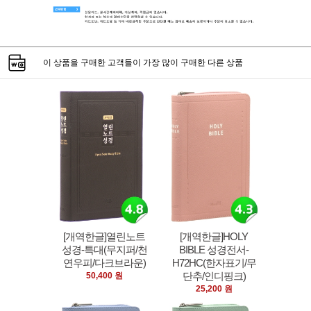
이 상품을 구매한 고객들이 가장 많이 구매한 다른 상품
[개역한글]열린노트
[개역한글]HOLY
성경-특대(무지퍼/천
BIBLE 성경전서-
연우피/다크브라운)
H72HC(한자표기/무
단추/인디핑크)
50,400 원
25,200 원