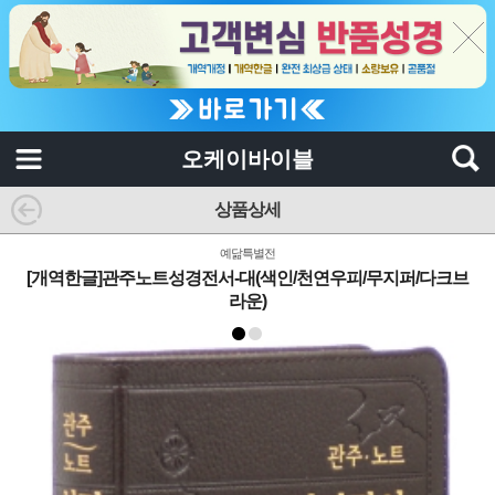
오케이바이블
상품상세
예닮특별전
[개역한글]관주노트성경전서-대(색인/천연우피/무지퍼/다크브
라운)