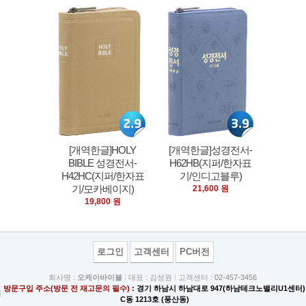
[개역한글]HOLY
[개역한글]성경전서-
BIBLE 성경전서-
H62HB(지퍼/한자표
H42HC(지퍼/한자표
기/인디고블루)
기/모카베이지)
21,600 원
19,800 원
로그인
고객센터
PC버전
회사명 :
오케이바이블
대표 : 김성원
고객센터 :
02-457-3456
방문구입 주소(방문 전 재고문의 필수)
: 경기 하남시 하남대로 947(하남테크노밸리U1센터)
C동 1213호 (풍산동)