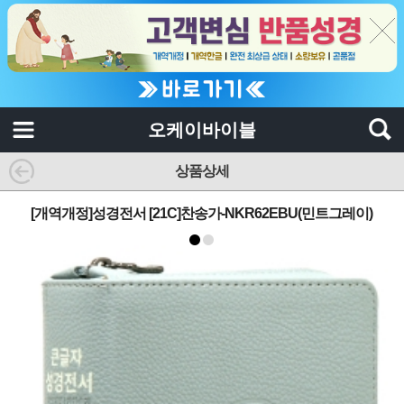
오케이바이블
상품상세
[개역개정]성경전서 [21C]찬송가-NKR62EBU(민트그레이)