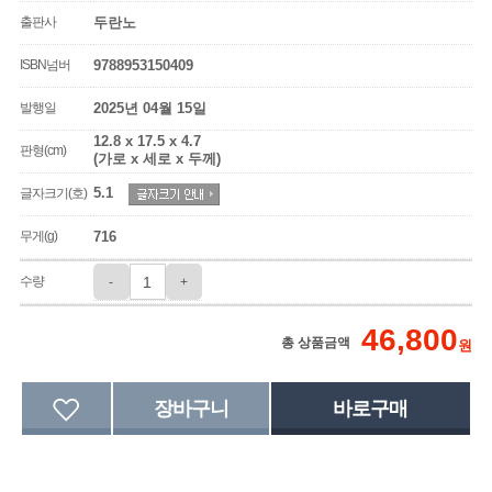
출판사
두란노
ISBN넘버
9788953150409
발행일
2025년 04월 15일
12.8 x 17.5 x 4.7
판형(cm)
(가로 x 세로 x 두께)
5.1
글자크기(호)
무게(g)
716
수량
-
+
46,800
총 상품금액
원