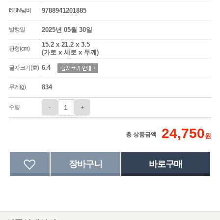
ISBN넘버
9788941201885
발행일
2025년 05월 30일
15.2 x 21.2 x 3.5
판형(cm)
(가로 x 세로 x 두께)
6.4
글자크기(호)
무게(g)
834
수량
-
+
24,750
총 상품금액
원