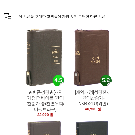
이 상품을 구매한 고객들이 가장 많이 구매한 다른 상품
★반품성경★[개역
[개역개정]성경전서
개정]더바이블 [21C]
[21C]찬송가-
찬송가-중(천연우피/
NKR72TU(와인)
다크브라운)
40,500 원
32,900 원