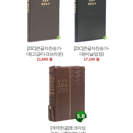
[21C]큰글자찬송가-
[21C]큰글자찬송가-
대(고급/다크브라운)
대(비닐/검정)
21,600 원
17,100 원
[개역한글]호크마성