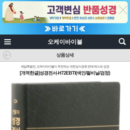
오케이바이블
상품상세
예닮특별전, 오케이바이블이 추천하는 대한성서공회 판매 베스트 성경
[개역한글]성경전서-H72EBTI(색인/펄비닐/검정)