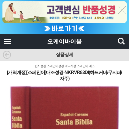
오케이바이블
상품상세
한서성경 스페인어성경 개역개정 스페인어 대조
[개역개정][스페인어]대조성경-NKRVR83DI(하드커버/무지퍼/
자주)