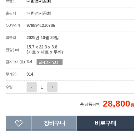
브랜드
대한성서공회
출판사
대한성서공회
ISBN넘버
9788941230786
발행일
2025년 10월 20일
15.7 x 22.3 x 3.8
판형(cm)
(가로 x 세로 x 두께)
3.4
글자크기(호)
무게(g)
914
수량
-
+
28,800
총 상품금액
원