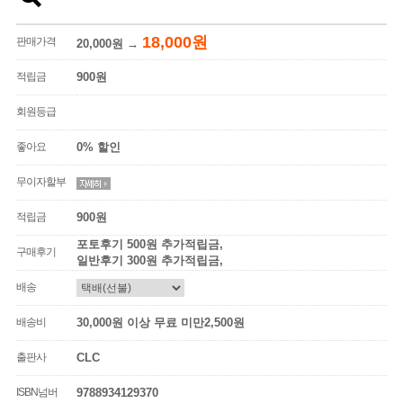
18,000원
판매가격
20,000원
→
적립금
900원
회원등급
좋아요
0% 할인
무이자할부
적립금
900원
포토후기 500원 추가적립금,
구매후기
일반후기 300원 추가적립금,
배송
배송비
30,000원 이상 무료 미만2,500원
출판사
CLC
ISBN넘버
9788934129370