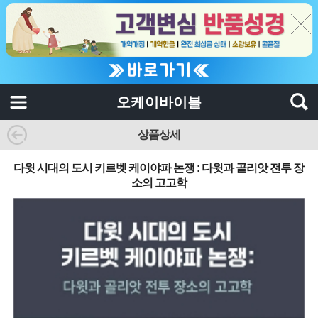
오케이바이블
상품상세
다윗 시대의 도시 키르벳 케이야파 논쟁 : 다윗과 골리앗 전투 장
소의 고고학