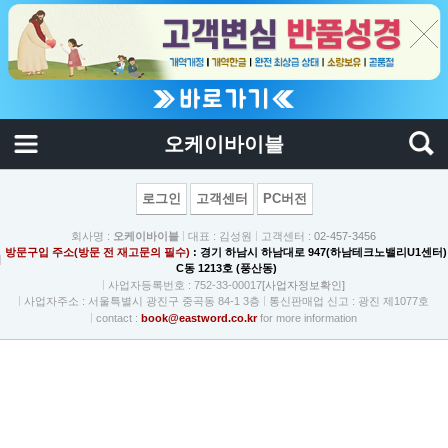
오케이바이블
로그인
고객센터
PC버전
회사명 :
오케이바이블
대표 : 김성원
고객센터 :
02-457-3456
방문구입 주소(방문 전 재고문의 필수)
: 경기 하남시 하남대로 947(하남테크노밸리U1센터)
C동 1213호 (풍산동)
사업자등록번호 : 752-33-00017
[사업자정보확인]
사업자주소 : 서울특별시 광진구 중곡동 84-1 3층
통신판매업 신고 : 광진 제1077호
contact :
book@eastword.co.kr
for more information